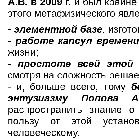
А.В. в 2009 г.
и был крайне
этого метафизического явле
-
элементной базе
, изгот
-
работе капсул времен
жизни;
-
простоте всей этой 
смотря на сложность решае
- и, больше всего, тому
б
энтузиазму Попова А.
распространить знание о
пользу от этой устано
человеческому.