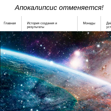
Апокалипсис отменяется!
Главная
История создания и
Монады
Де
результаты
ус